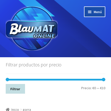
Ir
Ir
Menú
a
al
la
contenido
navegación
Todos los productos
Filtrar productos por precio
Camisetas
Polos
Pre
Pre
Precio:
€0
—
€10
Filtrar
mín
máx
Sudaderas
Gorras
Inicio
gorra