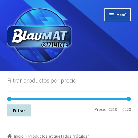
Ir
Ir
Menú
a
al
la
contenido
navegación
Todos los productos
Filtrar productos por precio
Camisetas
Polos
Pre
Pre
Precio:
€210
—
€220
Filtrar
mín
máx
Sudaderas
Gorras
Inicio
Productos etiquetados “rótulos”